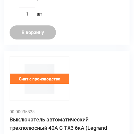
шт
quantity
В корзину
Снят с производства
00-00035828
Выключатель автоматический
трехполюсный 40А C TX3 6кА (Legrand