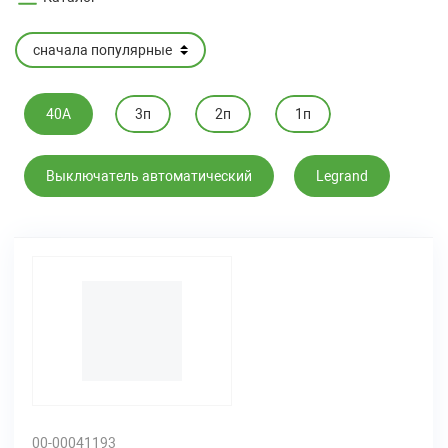
40А
3п
2п
1п
Выключатель автоматический
Legrand
00-00041193