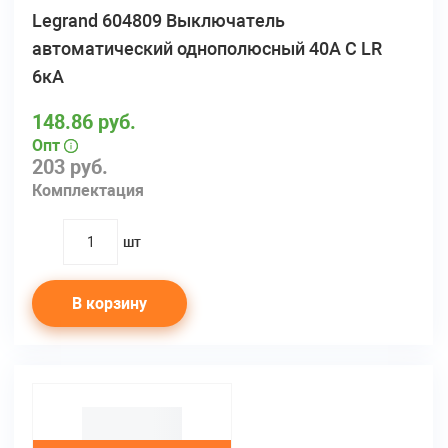
Legrand 604809 Выключатель
автоматический однополюсный 40А С LR
6кА
148.86 руб.
Опт
203 руб.
Комплектация
шт
quantity
В корзину