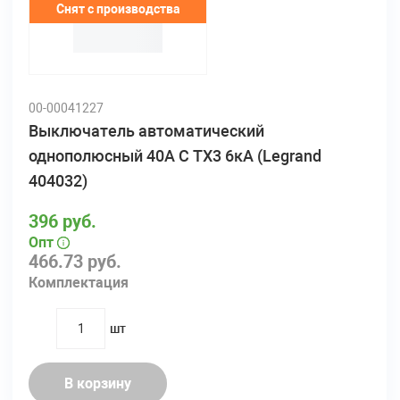
Снят с производства
00-00041227
Выключатель автоматический
однополюсный 40А C TX3 6кА (Legrand
404032)
396 руб.
Опт
466.73 руб.
Комплектация
шт
quantity
В корзину