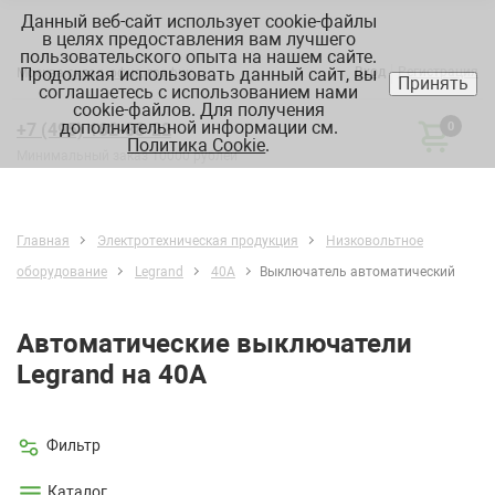
Данный веб-сайт использует cookie-файлы
в целях предоставления вам лучшего
пользовательского опыта на нашем сайте.
Продолжая использовать данный сайт, вы
Вход
Регистрация
Москва:
склад, офис, график
Принять
соглашаетесь с использованием нами
cookie-файлов. Для получения
дополнительной информации см.
+7 (495) 182-88-22
0
Политика Cookie
.
Минимальный заказ 10000 рублей
Главная
Электротехническая продукция
Низковольтное
оборудование
Legrand
40А
Выключатель автоматический
Автоматические выключатели
Legrand на 40А
Фильтр
Каталог