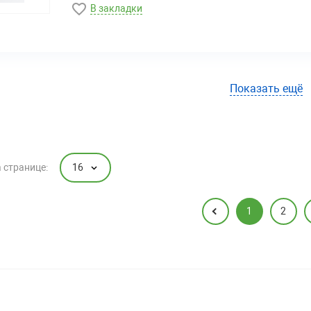
В закладки
Показать ещё
16
 странице:
1
2