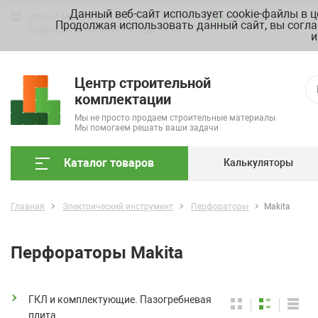
Данный веб-сайт использует cookie-файлы в 
Офис: г. Москва, ул. Складочная д. 3, стр. 7
Схема проезда
Продолжая использовать данный сайт, вы согла
График работы ПН-ПТ с 9.00 до 18.00
и
Центр строительной
комплектации
Мы не просто продаем строительные материалы
Мы помогаем решать ваши задачи
Каталог товаров
Калькуляторы
Главная
Электрический инструмент
Перфораторы
Makita
Перфораторы Makita
ГКЛ и комплектующие. Пазогребневая
плита.