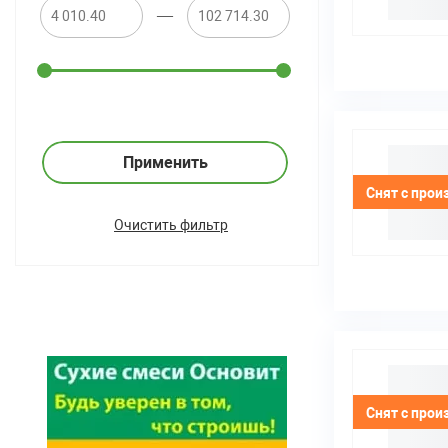
—
Применить
Снят с прои
Очистить фильтр
Снят с прои