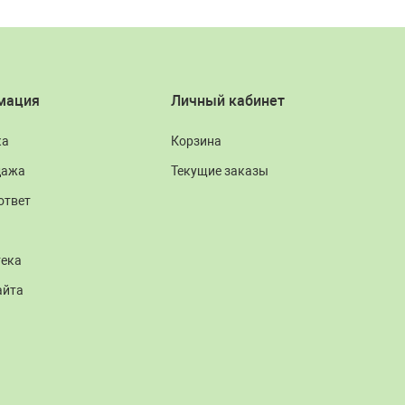
мация
Личный кабинет
ка
Корзина
дажа
Текущие заказы
ответ
тека
айта