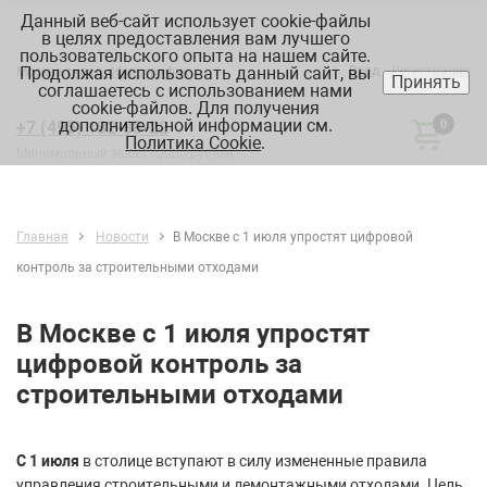
Данный веб-сайт использует cookie-файлы
в целях предоставления вам лучшего
пользовательского опыта на нашем сайте.
Продолжая использовать данный сайт, вы
Вход
Регистрация
Москва:
склад, офис, график
Принять
соглашаетесь с использованием нами
cookie-файлов. Для получения
дополнительной информации см.
+7 (495) 182-88-22
0
Политика Cookie
.
Минимальный заказ 10000 рублей
Главная
Новости
В Москве с 1 июля упростят цифровой
контроль за строительными отходами
В Москве с 1 июля упростят
цифровой контроль за
строительными отходами
С 1 июля
в столице вступают в силу измененные правила
управления строительными и демонтажными отходами. Цель