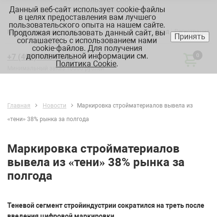
Данный веб-сайт использует cookie-файлы
в целях предоставления вам лучшего
пользовательского опыта на нашем сайте.
Продолжая использовать данный сайт, вы
Вход
Регистрация
Москва:
склад, офис, график
Принять
соглашаетесь с использованием нами
cookie-файлов. Для получения
дополнительной информации см.
+7 (495) 182-88-22
0
Политика Cookie
.
Минимальный заказ 10000 рублей
Главная
Новости
Маркировка стройматериалов вывела из
«тени» 38% рынка за полгода
Маркировка стройматериалов
вывела из «тени» 38% рынка за
полгода
Теневой сегмент стройиндустрии сократился на треть после
введения цифровой маркировки