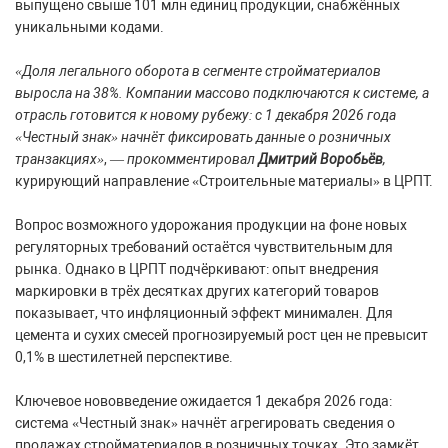
выпущено свыше 101 млн единиц продукции, снабжённых
уникальными кодами.
«Доля легального оборота в сегменте стройматериалов
выросла на 38%. Компании массово подключаются к системе, а
отрасль готовится к новому рубежу: с 1 декабря 2026 года
«Честный знак» начнёт фиксировать данные о розничных
транзакциях»
, —
прокомментировал
Дмитрий Воробьёв
,
курирующий направление «Строительные материалы» в ЦРПТ.
Вопрос возможного удорожания продукции на фоне новых
регуляторных требований остаётся чувствительным для
рынка. Однако в ЦРПТ подчёркивают: опыт внедрения
маркировки в трёх десятках других категорий товаров
показывает, что инфляционный эффект минимален. Для
цемента и сухих смесей прогнозируемый рост цен не превысит
0,1% в шестилетней перспективе.
Ключевое нововведение ожидается 1 декабря 2026 года:
система «Честный знак» начнёт агрегировать сведения о
продажах стройматериалов в розничных точках. Это замкёт